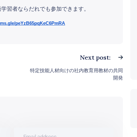
語学習者ならだれでも参加できます。
forms.gle/peYzB65pqKeC6PmRA
Next post:
特定技能人材向けの社内教育用教材の共同
開発