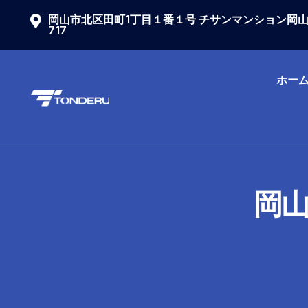
岡山市北区田町1丁目１番１号 チサンマンション岡
717
ホー
岡