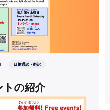
日
日越通訳・翻訳
ントの紹介